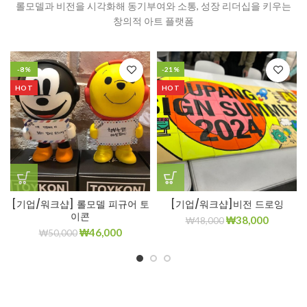
롤모델과 비전을 시각화해 동기부여와 소통, 성장 리더십을 키우는
창의적 아트 플랫폼
-8%
-21%
HOT
HOT
[기업/워크샵] 롤모델 피규어 토
[기업/워크샵]비전 드로잉
이콘
₩
38,000
₩
48,000
₩
46,000
₩
50,000