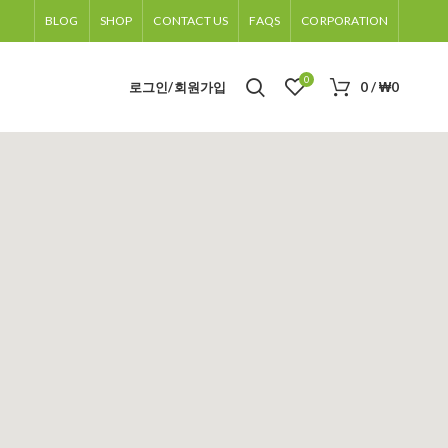
BLOG
SHOP
CONTACT US
FAQS
CORPORATION
0
로그인/회원가입
0
/
₩
0