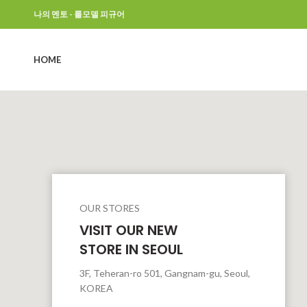
나의 멘토 - 롤모델 피규어
HOME
OUR STORES
VISIT OUR NEW
STORE IN SEOUL
3F, Teheran-ro 501, Gangnam-gu, Seoul,
KOREA