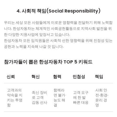
4. 사회적 책임(Social Responsibility)
우리는 세상 모든 사람들에게 이로운 영향력을 전달하기 위해 노력합
니다. 한성자동차는 체계적인 사회공헌활동으로 지역사회 발전을 위
한 다양한 지원사업에 앞장서고 있습니다.
한성자동차 모든 임직원들은 사회적 선한 영향력을 위해 진정성 있는
공헌과 노력을 지속해 나갈 것 입니다.
참가자들이 뽑은 한성자동차 TOP 5 키워드
신뢰
혁신
협력
민첩성
책임
고객과의
함께라
사회 안
최신 장비
고객 요구
약속을 지
면 불가
전·환경·
로 고객
에 한 발
키는 투명
능도 해
윤리 경
감동 선사
빠른 대응
함
결
영