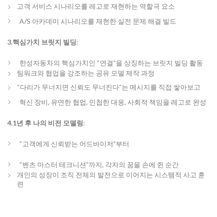
고객 서비스 시나리오를 레고로 재현하는 역할극 요소
A/S 아카데미 시나리오를 재현한 실전 문제 해결 빌드
3.핵심가치 브릿지 빌딩
:
한성자동차의 핵심가치인 “연결”을 상징하는 브릿지 빌딩 활동
팀워크와 협업을 강조하는 공유 모델 제작 과정
“다리가 무너지면 신뢰도 무너진다”는 메시지를 직접 쌓아보고
혁신 장비, 유연한 협업, 민첩한 대응, 사회적 책임을 레고로 완성
4.1년 후 나의 비전 모델링
:
“고객에게 신뢰받는 어드바이저”부터
“벤츠 마스터 테크니션”까지, 각자의 꿈을 손에 쥔 순간
개인의 성장이 조직 전체의 발전으로 이어지는 시스템적 사고 훈
련