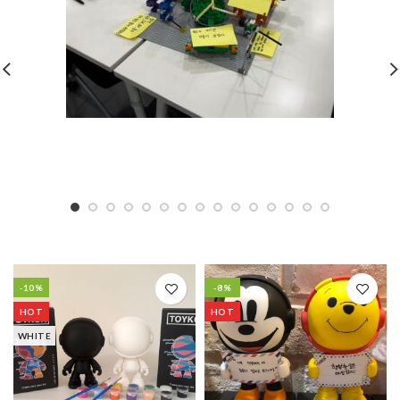
-10%
-8%
HOT
HOT
WHITE