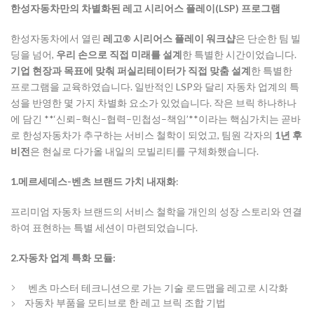
한성자동차만의 차별화된 레고 시리어스 플레이(LSP) 프로그램
한성자동차에서 열린
레고® 시리어스 플레이 워크샵
은 단순한 팀 빌
딩을 넘어,
우리 손으로 직접 미래를 설계
한 특별한 시간이었습니다.
기업 현장과 목표에 맞춰 퍼실리테이터가 직접 맞춤 설계
한 특별한
프로그램을 교육하였습니다. 일반적인 LSP와 달리 자동차 업계의 특
성을 반영한 몇 가지 차별화 요소가 있었습니다. 작은 브릭 하나하나
에 담긴 **‘신뢰–혁신–협력–민첩성–책임’**이라는 핵심가치는 곧바
로 한성자동차가 추구하는 서비스 철학이 되었고, 팀원 각자의
1년 후
비전
은 현실로 다가올 내일의 모빌리티를 구체화했습니다.
1.메르세데스-벤츠 브랜드 가치 내재화
:
프리미엄 자동차 브랜드의 서비스 철학을 개인의 성장 스토리와 연결
하여 표현하는 특별 세션이 마련되었습니다.
2.자동차 업계 특화 모듈:
벤츠 마스터 테크니션으로 가는 기술 로드맵을 레고로 시각화
자동차 부품을 모티브로 한 레고 브릭 조합 기법