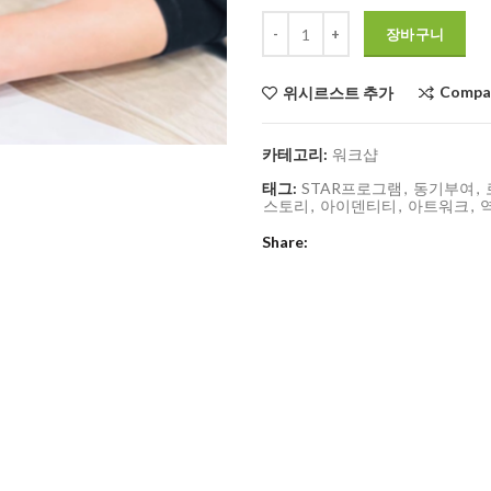
수량
장바구니
Compa
위시르스트 추가
카테고리:
워크샵
태그:
STAR프로그램
,
동기부여
,
스토리
,
아이덴티티
,
아트워크
,
Share