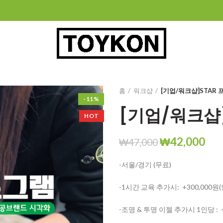
홈
워크샵
[기업/워크샵]STAR
-11%
[기업/워크샵
HOT
₩
42,000
₩
47,000
-서울/경기 (무료)
-1시간 교육 추가시: +300,000원
-조명 & 투명 이젤 추가시 1인당 : +