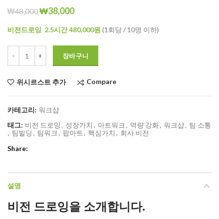
₩
38,000
₩
48,000
비전드로잉 2.5시간 480,000
원
(1회당 / 10명 이하)
수량
장바구니
Compare
위시르스트 추가
카테고리:
워크샵
태그:
비전 드로잉
,
성장가치
,
아트워크
,
역량 강화
,
워크샵
,
팀 소통
,
팀빌딩
,
팀워크
,
팝아트
,
핵심가치
,
회사 비전
Share
설명
비전 드로잉을 소개합니다.