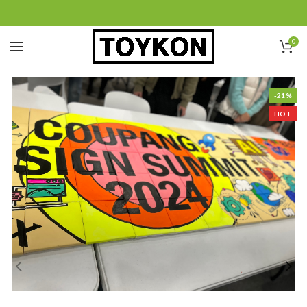
0
-21%
HOT