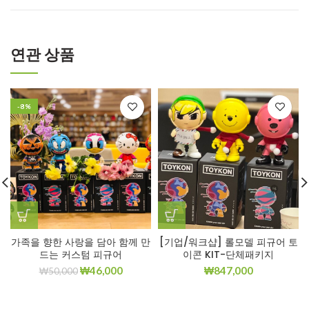
연관 상품
-8%
가족을 향한 사랑을 담아 함께 만
[기업/워크샵] 롤모델 피규어 토
드는 커스텀 피규어
이콘 KIT-단체패키지
₩
46,000
₩
847,000
₩
50,000